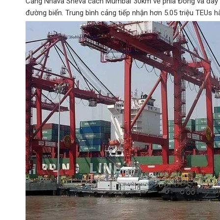
Cảng Nhava Sheva cách Mumbai 30km về phía Đông và đây cũ
đường biển. Trung bình cảng tiếp nhận hơn 5.05 triệu TEUs 