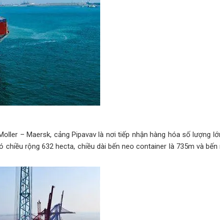
oller – Maersk, cảng Pipavav là nơi tiếp nhận hàng hóa số lượng l
chiều rộng 632 hecta, chiều dài bến neo container là 735m và bến n