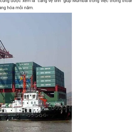
ng được xem là “cảng vệ tinh” giúp Mumbai trong việc thông thoá
hàng hóa mỗi năm.