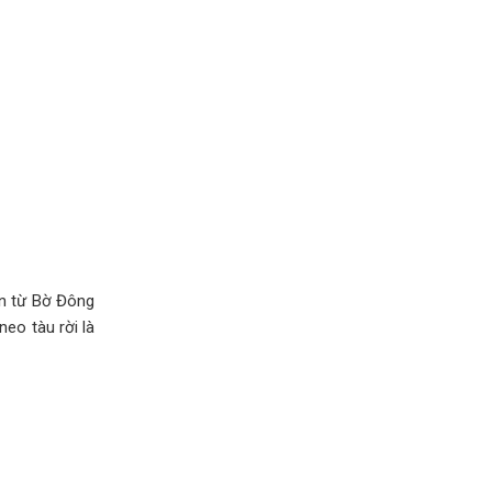
ớn từ Bờ Đông
eo tàu rời là