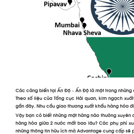
Các cảng biển tại Ấn Độ – Ấn Độ là một trong những q
Theo số liệu của Tổng cục Hải quan, kim ngạch xu
gần đây. Nhu cầu giao thương xuất khẩu hàng hóa đ
Vậy bạn có biết những mặt hàng nào thường xuyên 
hàng hóa giữa 2 nước mất bao lâu? Các phụ phí x
những thông tin hữu ích mà
Advantage
cung cấp sẽ p