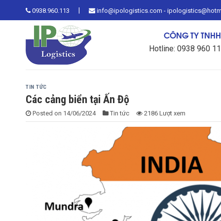
Skip
|
0938.960.113
info@ipologistics.com - ipologistics@hot
to
content
CÔNG TY TNHH 
Hotline: 0938 960 1
TIN TỨC
Các cảng biển tại Ấn Độ
Posted on
14/06/2024
Tin tức
2186 Lượt xem