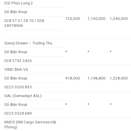
ICD Phúc Long 2
Số điện thoại:
720,000
1,160,000
1,340,000
028 37 31 28 70 / 028
28978906
Sunny Streem – Trường Thọ
Số điện thoại:
*
*
*
028 3742 3426
VIMC Đình Vũ
Số điện thoại:
918,000
1,198,800
1,328,400
0225 3260 835
GAL (Gemadept ASL)
Số điện thoại:
*
*
*
0225.3528.689
KMCS (KM Cargo Services Hải
Phòng)