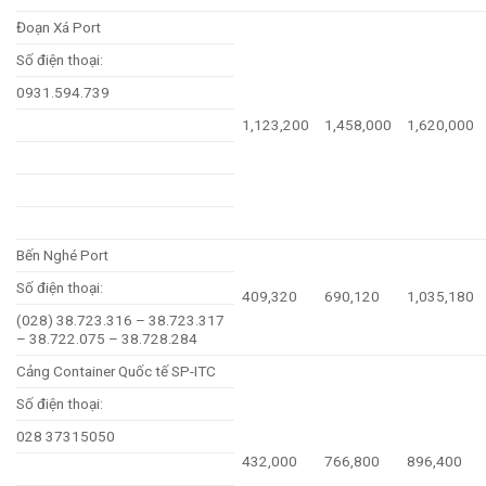
Đoạn Xá Port
Số điện thoại:
0931.594.739
1,123,200
1,458,000
1,620,000
Bến Nghé Port
Số điện thoại:
409,320
690,120
1,035,180
(028) 38.723.316 – 38.723.317
– 38.722.075 – 38.728.284
Cảng Container Quốc tế SP-ITC
Số điện thoại:
028 37315050
432,000
766,800
896,400