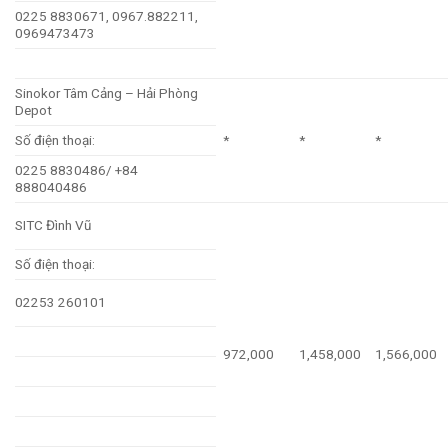
0225 8830671, 0967.882211,
0969473473
Sinokor Tâm Cảng – Hải Phòng
Depot
Số điện thoại:
*
*
*
0225 8830486/ +84
888040486
SITC Đình Vũ
Số điện thoại:
02253 260101
972,000
1,458,000
1,566,000