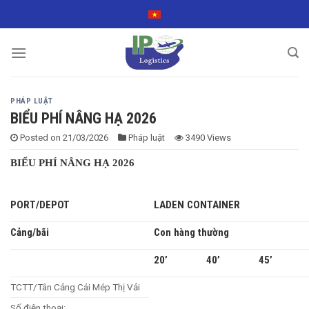
Skip
to
content
PHÁP LUẬT
BIỂU PHÍ NÂNG HẠ 2026
Posted on
21/03/2026
Pháp luật
3490 Views
BIỂU PHÍ NÂNG HẠ 2026
PORT/DEPOT
LADEN CONTAINER
Cảng/bãi
Con hàng thường
20’
40’
45’
TCTT/Tân Cảng Cái Mép Thị Vải
Số điện thoại: