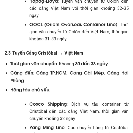
Hapag-Lloyd
: Tuyến vận chuyển từ Colón đến
các cảng Việt Nam với thời gian khoảng 32-35
ngày.
OOCL (Orient Overseas Container Line)
: Thời
gian vận chuyển từ Colón đến Việt Nam, thời gian
khoảng 31-33 ngày.
2.3 Tuyến Cảng Cristóbal → Việt Nam
Thời gian vận chuyển
30 đến 33 ngày
: Khoảng
.
Cảng đến
Cảng TP.HCM
Cảng Cái Mép
Cảng Hải
:
,
,
Phòng
.
Hãng tàu chủ yếu
:
Cosco Shipping
: Dịch vụ tàu container từ
Cristóbal đến các cảng Việt Nam, thời gian vận
chuyển khoảng 32 ngày.
Yang Ming Line
: Các chuyến hàng từ Cristóbal