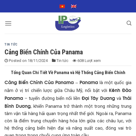
Skip
to
content
TIN TỨC
Cảng Biển Chính Của Panama
Posted on
18/11/2024
Tin tức
608 Lượt xem
Tổng Quan Chi Tiết Về Panama và Hệ Thống Cảng Biển Chính
Cảng Biển Chính Của Panama – Panama
là một quốc gia
Kênh Đào
nằm ở vị trí chiến lược giữa Châu Mỹ, nổi bật với
Panama
Đại Tây Dương
Thái
– tuyến đường biển nối liền
và
Bình Dương
, khiến Panama trở thành một trong những trung
tâm vận tải hàng hải quan trọng nhất thế giới. Ngoài ra, Panama
còn là điểm trung chuyển hàng hóa lớn giữa các châu lục, với
hệ thống cảng biển hiện đại và năng suất cao, đóng vai trò
quan trọng trong chuỗi cung ứng toàn cầu.