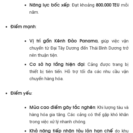
Năng lực bốc xếp
800.000 TEU
: Đạt khoảng
mỗi
năm.
Điểm mạnh
:
Vị trí gần Kênh Đào Panama
, giúp việc vận
chuyển từ Đại Tây Dương đến Thái Bình Dương trở
nên thuận tiện.
Cơ sở hạ tầng hiện đại
: Cảng được trang bị
thiết bị tiên tiến. Hỗ trợ tối đa các nhu cầu vận
chuyển hàng hóa.
Điểm yếu
:
Mùa cao điểm gây tắc nghẽn
: Khi lượng tàu và
hàng hóa gia tăng. Các cảng có thể gặp khó khăn
trong việc xử lý nhanh chóng.
Khả năng tiếp nhận tàu lớn hạn chế
do khu