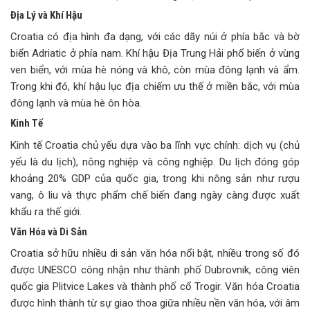
Địa Lý và Khí Hậu
Croatia có địa hình đa dạng, với các dãy núi ở phía bắc và bờ
biển Adriatic ở phía nam. Khí hậu Địa Trung Hải phổ biến ở vùng
ven biển, với mùa hè nóng và khô, còn mùa đông lạnh và ẩm.
Trong khi đó, khí hậu lục địa chiếm ưu thế ở miền bắc, với mùa
đông lạnh và mùa hè ôn hòa.
Kinh Tế
Kinh tế Croatia chủ yếu dựa vào ba lĩnh vực chính: dịch vụ (chủ
yếu là du lịch), nông nghiệp và công nghiệp. Du lịch đóng góp
khoảng 20% GDP của quốc gia, trong khi nông sản như rượu
vang, ô liu và thực phẩm chế biến đang ngày càng được xuất
khẩu ra thế giới.
Văn Hóa và Di Sản
Croatia sở hữu nhiều di sản văn hóa nổi bật, nhiều trong số đó
được UNESCO công nhận như thành phố Dubrovnik, công viên
quốc gia Plitvice Lakes và thành phố cổ Trogir. Văn hóa Croatia
được hình thành từ sự giao thoa giữa nhiều nền văn hóa, với âm