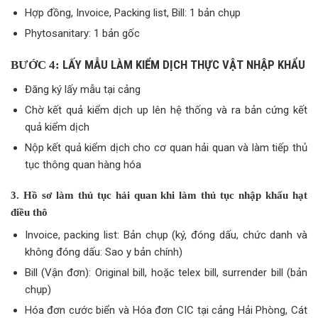
Hợp đồng, Invoice, Packing list, Bill: 1 bản chụp
Phytosanitary: 1 bản gốc
LẤY MẪU LÀM KIỂM DỊCH THỰC VẬT NHẬP KHẨU
BƯỚC 4:
Đăng ký lấy mẫu tại cảng
Chờ kết quả kiểm dịch up lên hệ thống và ra bản cứng kết
quả kiểm dịch
Nộp kết quả kiểm dịch cho cơ quan hải quan và làm tiếp thủ
tục thông quan hàng hóa
3. Hồ sơ làm thủ tục hải quan khi làm thủ tục nhập khẩu hạt
điều thô
Invoice, packing list: Bản chụp (ký, đóng dấu, chức danh và
không đóng dấu: Sao y bản chính)
Bill (Vận đơn): Original bill, hoặc telex bill, surrender bill (bản
chụp)
Hóa đơn cước biển và Hóa đơn CIC tại cảng Hải Phòng, Cát