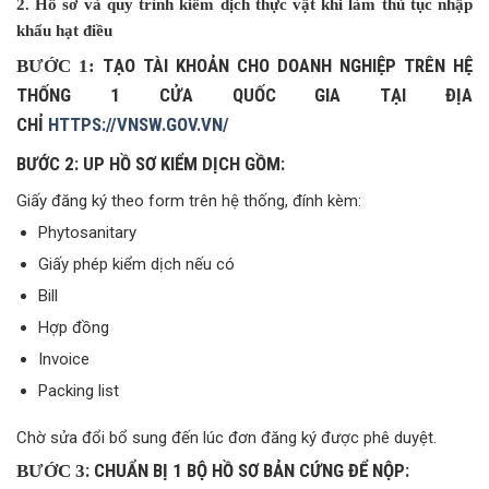
2. Hồ sơ và quy trình kiểm dịch thực vật khi làm thủ tục nhập
khẩu hạt điều
TẠO TÀI KHOẢN CHO DOANH NGHIỆP TRÊN HỆ
BƯỚC 1:
THỐNG 1 CỬA QUỐC GIA TẠI ĐỊA
CHỈ
HTTPS://VNSW.GOV.VN/
BƯỚC 2: UP HỒ SƠ KIỂM DỊCH GỒM:
Giấy đăng ký theo form trên hệ thống, đính kèm:
Phytosanitary
Giấy phép kiểm dịch nếu có
Bill
Hợp đồng
Invoice
Packing list
Chờ sửa đổi bổ sung đến lúc đơn đăng ký được phê duyệt.
: CHUẨN BỊ 1 BỘ HỒ SƠ BẢN CỨNG ĐỂ NỘP:
BƯỚC 3