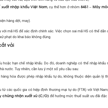
ế xuất nhập khẩu Việt Nam
8451 – Máy móc
, cụ thể hơn ở nhóm
hiện hàng dệt, may).
 với mã HS để xác định chính xác. Việc chọn sai mã HS có thể dẫn
xử phạt do khai báo không đúng.
ắt vải
u hoặc hạn chế nhập khẩu. Do đó, doanh nghiệp có thể nhập khẩu 
hà nước. Tuy nhiên, cần lưu ý một số yêu cầu sau:
oại hàng hóa được phép nhập khẩu tự do, không thuộc diện quản lý t
u từ các quốc gia có hiệp định thương mại tự do (FTA) với Việt Na
y chứng nhận xuất xứ (C/O)
để hưởng mức thuế suất ưu đãi đặc b