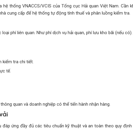
qua hệ thống VNACCS/VCIS của Tổng cục Hải quan Việt Nam. Cần k
 nhà cung cấp để hệ thống tự động tính thuế và phân luồng kiểm tra.
ại phí liên quan. Như phí dịch vụ hải quan, phí lưu kho bãi (nếu có).
iểm tra chi tiết.
ực tế.
 thông quan và doanh nghiệp có thể tiến hành nhận hàng.
vải
u đáp ứng đầy đủ các tiêu chuẩn kỹ thuật và an toàn theo quy địn