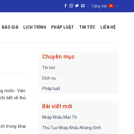
Tiếng Việt
BÁO GIÁ
LỊCH TRÌNH
PHÁP LUẬT
TIN TỨC
LIÊN HỆ
Chuyên mục
Tin tức
Dịch vụ
Pháp luật
ng nước. Việc
i tiết về thủ
Bài viết mới
Nhập Khẩu Mạt Tít
ót trong khai
Thủ Tục Nhập Khẩu Kháng Sinh