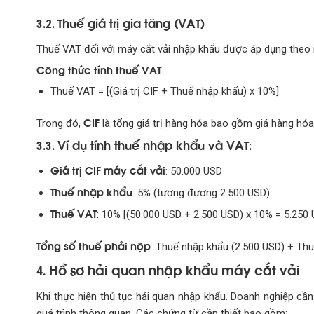
Thuế giá trị gia tăng (VAT)
3.2.
Thuế VAT đối với máy cắt vải nhập khẩu được áp dụng theo
Công thức tính thuế VAT
:
Thuế VAT = [(Giá trị CIF + Thuế nhập khẩu) x 10%]
CIF
Trong đó,
là tổng giá trị hàng hóa bao gồm giá hàng hóa
Ví dụ tính thuế nhập khẩu và VAT
3.3.
:
Giá trị CIF máy cắt vải
: 50.000 USD
Thuế nhập khẩu
: 5% (tương đương 2.500 USD)
Thuế VAT
: 10% [(50.000 USD + 2.500 USD) x 10% = 5.250 
Tổng số thuế phải nộp
: Thuế nhập khẩu (2.500 USD) + Th
Hồ sơ hải quan nhập khẩu máy cắt vải
4.
Khi thực hiện thủ tục hải quan nhập khẩu. Doanh nghiệp cầ
quá trình thông quan. Các chứng từ cần thiết bao gồm: