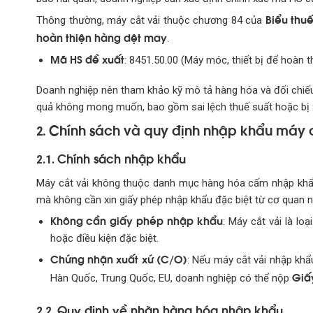
Biểu thu
Thông thường, máy cắt vải thuộc chương 84 của
hoàn thiện hàng dệt may
.
Mã HS đề xuất
: 8451.50.00 (Máy móc, thiết bị để hoàn t
Doanh nghiệp nên tham khảo kỹ mô tả hàng hóa và đối chiếu
quả không mong muốn, bao gồm sai lệch thuế suất hoặc bị 
Chính sách và quy định nhập khẩu máy c
2.
Chính sách nhập khẩu
2.1.
Máy cắt vải không thuộc danh mục hàng hóa cấm nhập khẩ
mà không cần xin giấy phép nhập khẩu đặc biệt từ cơ quan n
Không cần giấy phép nhập khẩu
: Máy cắt vải là l
hoặc điều kiện đặc biệt.
Chứng nhận xuất xứ (C/O)
: Nếu máy cắt vải nhập khẩ
Giấ
Hàn Quốc, Trung Quốc, EU, doanh nghiệp có thể nộp
Quy định về nhãn hàng hóa nhập khẩu
2.2.