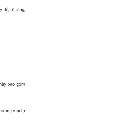
 đủ, rõ ràng,
ế này bao gồm
thương mại tự