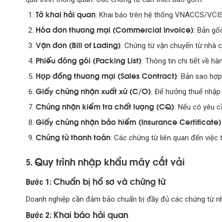
Tờ khai hải quan
: Khai báo trên hệ thống VNACCS/VCIS
Hóa đơn thương mại (Commercial Invoice)
: Bản gố
Vận đơn (Bill of Lading)
: Chứng từ vận chuyển từ nhà c
Phiếu đóng gói (Packing List)
: Thông tin chi tiết về h
Hợp đồng thương mại (Sales Contract)
: Bản sao hợ
Giấy chứng nhận xuất xứ (C/O)
: Để hưởng thuế nhập 
Chứng nhận kiểm tra chất lượng (CQ)
: Nếu có yêu c
Giấy chứng nhận bảo hiểm (Insurance Certificate)
Chứng từ thanh toán
: Các chứng từ liên quan đến việc 
Quy trình nhập khẩu máy cắt vải
5.
Chuẩn bị hồ sơ và chứng từ
Bước 1:
Doanh nghiệp cần đảm bảo chuẩn bị đầy đủ các chứng từ như
Khai báo hải quan
Bước 2: