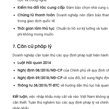
học và Công nghệ.
Kiểm tra đối tác cung cấp
: Đảm bảo chọn nhà cung cấp 
Chứng từ thanh toán
: Doanh nghiệp nên đảm bảo thanh
trong giao dịch quốc tế.
Thời gian làm thủ tục
: Chuẩn bị hồ sơ kỹ lưỡng và tuân 
phí không mong muốn.
Căn cứ pháp lý
7.
Doanh nghiệp cần tuân thủ các quy định pháp luật hiện hành
Luật Hải quan 2014
.
Nghị định 08/2015/NĐ-CP
của Chính phủ về quy định chi
Nghị định 59/2018/NĐ-CP
về sửa đổi, bổ sung Nghị đị
Thông tư 38/2015/TT-BTC
về hướng dẫn thủ tục hải quan
Kết luận
, việc nhập khẩu máy cắt vải vào Việt Nam không q
cần thiết. Tuân thủ nghiêm túc các quy định pháp lý và chính
nhập khẩu.