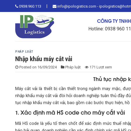
Skip
|
0938.960.113
info@ipologistics.com - ipologistics@hot
to
content
CÔNG TY TNHH 
Hotline: 0938 960 1
PHÁP LUẬT
Nhập khẩu máy cắt vải
Posted on
16/09/2024
Pháp luật
171 Lượt xem
Thủ tục nhập 
Máy cắt vải là thiết bị cần thiết trong ngành may mặc, đ
nhập khẩu máy cắt vải đòi hỏi doanh nghiệp tuân thủ đầy đủ 
tục nhập khẩu máy cắt vải, bao gồm các bước thực hiện, hồ sơ
Xác định mã HS code cho máy cắt vải
1.
Mã HS code là yếu tố then chốt để xác định mức thuế nhập 
báo hải quan, doanh nghiệp cần xác định chính xác mã HS của