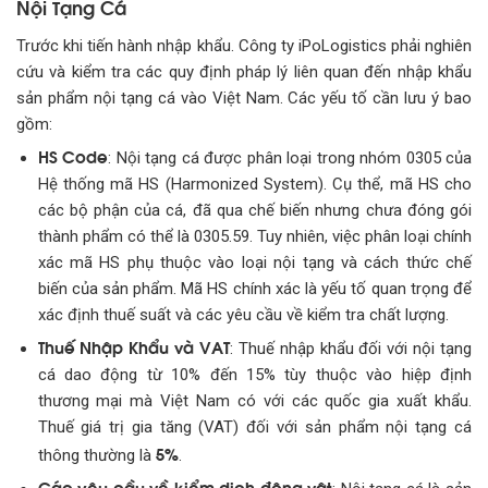
Nội Tạng Cá
Trước khi tiến hành nhập khẩu. Công ty iPoLogistics phải nghiên
cứu và kiểm tra các quy định pháp lý liên quan đến nhập khẩu
sản phẩm nội tạng cá vào Việt Nam. Các yếu tố cần lưu ý bao
gồm:
HS Code
: Nội tạng cá được phân loại trong nhóm 0305 của
Hệ thống mã HS (Harmonized System). Cụ thể, mã HS cho
các bộ phận của cá, đã qua chế biến nhưng chưa đóng gói
thành phẩm có thể là 0305.59. Tuy nhiên, việc phân loại chính
xác mã HS phụ thuộc vào loại nội tạng và cách thức chế
biến của sản phẩm. Mã HS chính xác là yếu tố quan trọng để
xác định thuế suất và các yêu cầu về kiểm tra chất lượng.
Thuế Nhập Khẩu và VAT
: Thuế nhập khẩu đối với nội tạng
cá dao động từ 10% đến 15% tùy thuộc vào hiệp định
thương mại mà Việt Nam có với các quốc gia xuất khẩu.
Thuế giá trị gia tăng (VAT) đối với sản phẩm nội tạng cá
5%
thông thường là
.
Các yêu cầu về kiểm dịch động vật