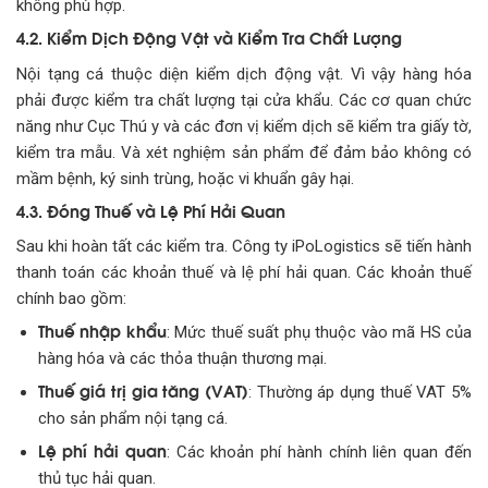
không phù hợp.
4.2. Kiểm Dịch Động Vật và Kiểm Tra Chất Lượng
Nội tạng cá thuộc diện kiểm dịch động vật. Vì vậy hàng hóa
phải được kiểm tra chất lượng tại cửa khẩu. Các cơ quan chức
năng như Cục Thú y và các đơn vị kiểm dịch sẽ kiểm tra giấy tờ,
kiểm tra mẫu. Và xét nghiệm sản phẩm để đảm bảo không có
mầm bệnh, ký sinh trùng, hoặc vi khuẩn gây hại.
4.3. Đóng Thuế và Lệ Phí Hải Quan
Sau khi hoàn tất các kiểm tra. Công ty iPoLogistics sẽ tiến hành
thanh toán các khoản thuế và lệ phí hải quan. Các khoản thuế
chính bao gồm:
Thuế nhập khẩu
: Mức thuế suất phụ thuộc vào mã HS của
hàng hóa và các thỏa thuận thương mại.
Thuế giá trị gia tăng (VAT)
: Thường áp dụng thuế VAT 5%
cho sản phẩm nội tạng cá.
Lệ phí hải quan
: Các khoản phí hành chính liên quan đến
thủ tục hải quan.