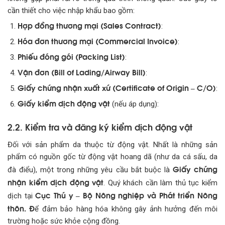
cần thiết cho việc nhập khẩu bao gồm:
Hợp đồng thương mại (Sales Contract)
:
Hóa đơn thương mại (Commercial Invoice)
:
Phiếu đóng gói (Packing List)
:
Vận đơn (Bill of Lading/Airway Bill)
:
Giấy chứng nhận xuất xứ (Certificate of Origin – C/O)
:
Giấy kiểm dịch động vật
(nếu áp dụng):
2.2. Kiểm tra và đăng ký kiểm dịch động vật
Đối với sản phẩm da thuộc từ động vật. Nhất là những sản
phẩm có nguồn gốc từ động vật hoang dã (như da cá sấu, da
Giấy chứng
đà điểu), một trong những yêu cầu bắt buộc là
nhận kiểm dịch động vật
. Quý khách cần làm thủ tục kiểm
Cục Thú y – Bộ Nông nghiệp và Phát triển Nông
dịch tại
thôn. Đ
ể đảm bảo hàng hóa không gây ảnh hưởng đến môi
trường hoặc sức khỏe cộng đồng.