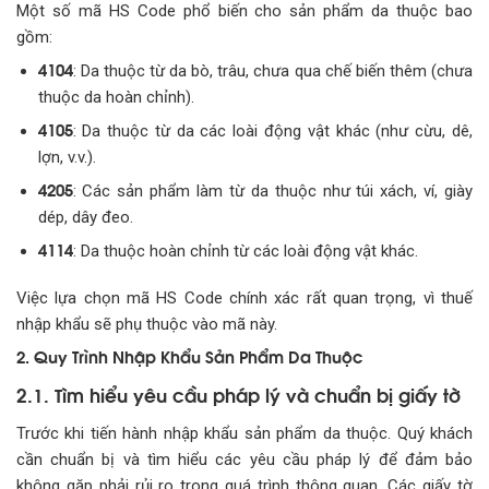
Một số mã HS Code phổ biến cho sản phẩm da thuộc bao
gồm:
4104
: Da thuộc từ da bò, trâu, chưa qua chế biến thêm (chưa
thuộc da hoàn chỉnh).
4105
: Da thuộc từ da các loài động vật khác (như cừu, dê,
lợn, v.v.).
4205
: Các sản phẩm làm từ da thuộc như túi xách, ví, giày
dép, dây đeo.
4114
: Da thuộc hoàn chỉnh từ các loài động vật khác.
Việc lựa chọn mã HS Code chính xác rất quan trọng, vì thuế
nhập khẩu sẽ phụ thuộc vào mã này.
2. Quy Trình Nhập Khẩu Sản Phẩm Da Thuộc
2.1. Tìm hiểu yêu cầu pháp lý và chuẩn bị giấy tờ
Trước khi tiến hành nhập khẩu sản phẩm da thuộc. Quý khách
cần chuẩn bị và tìm hiểu các yêu cầu pháp lý để đảm bảo
không gặp phải rủi ro trong quá trình thông quan. Các giấy tờ