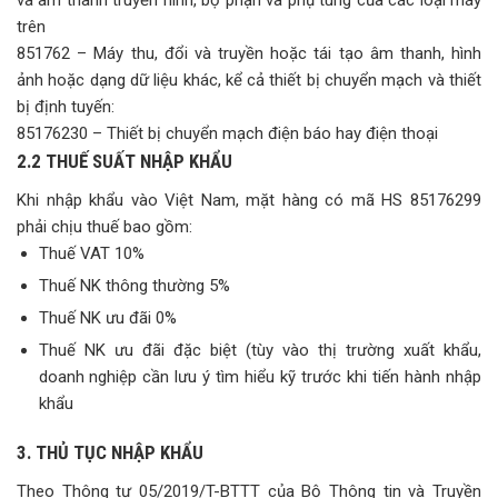
và âm thanh truyền hình, bộ phận và phụ tùng của các loại máy
trên
851762 – Máy thu, đổi và truyền hoặc tái tạo âm thanh, hình
ảnh hoặc dạng dữ liệu khác, kể cả thiết bị chuyển mạch và thiết
bị định tuyến:
85176230 – Thiết bị chuyển mạch điện báo hay điện thoại
2.2 THUẾ SUẤT NHẬP KHẨU
Khi nhập khẩu vào Việt Nam, mặt hàng có mã HS 85176299
phải chịu thuế bao gồm:
Thuế VAT 10%
Thuế NK thông thường 5%
Thuế NK ưu đãi 0%
Thuế NK ưu đãi đặc biệt (tùy vào thị trường xuất khẩu,
doanh nghiệp cần lưu ý tìm hiểu kỹ trước khi tiến hành nhập
khẩu
3. THỦ TỤC NHẬP KHẨU
Theo Thông tư 05/2019/T-BTTT của Bộ Thông tin và Truyền