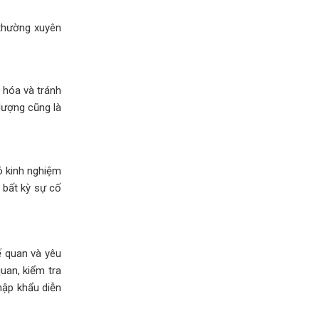
 thường xuyên
 hóa và tránh
lượng cũng là
ó kinh nghiệm
 bất kỳ sự cố
ế quan và yêu
uan, kiểm tra
hập khẩu diễn