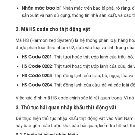
Nhãn mác bao bì
: Nhãn mác trên bao bì phải rõ ràng, 
sản xuất và hạn sử dụng, thông tin nhà sản xuất, và các 
2. Mã HS code cho thịt động vật
Mã HS (Harmonized System) là hệ thống phân loại hàng hóa
được phân loại theo nhóm 02, dựa vào loại và tình trạng của t
HS Code 0201
: Thịt tươi hoặc thịt ướp lạnh của trâu, bò
HS Code 0202
: Thịt tươi hoặc thịt ướp lạnh của cừu, dê 
HS Code 0203
: Thịt đông lạnh của trâu, bò, ngựa, lừa và
HS Code 0204
: Thịt đông lạnh của cừu, dê và các loài đ
Việc xác định mã HS code chính xác là rất quan trọng. Vì n
3. Thủ tục hải quan nhập khẩu thịt động vật
Để thực hiện thủ tục nhập khẩu thịt động vật vào Việt Nam. 
này bao gồm các bước khai báo hải quan, kiểm tra hồ sơ, th
3.1 Chuẩn bị hồ sơ nhập khẩu