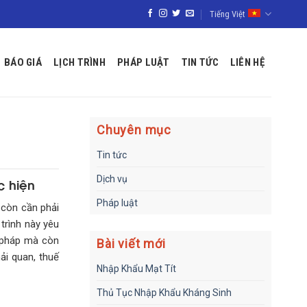
Tiếng Việt
BÁO GIÁ
LỊCH TRÌNH
PHÁP LUẬT
TIN TỨC
LIÊN HỆ
Chuyên mục
Tin tức
Dịch vụ
c hiện
Pháp luật
 còn cần phải
trình này yêu
p pháp mà còn
Bài viết mới
ải quan, thuế
Nhập Khẩu Mạt Tít
Thủ Tục Nhập Khẩu Kháng Sinh