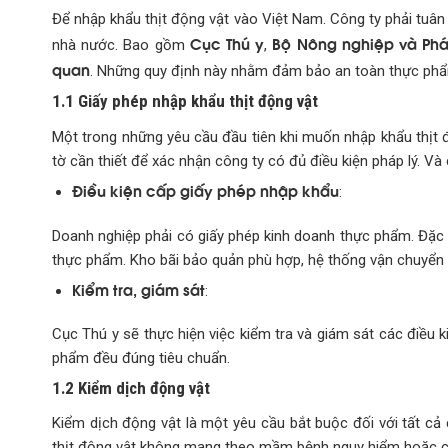
Để nhập khẩu thịt động vật vào Việt Nam. Công ty phải tuân
Cục Thú y
Bộ Nông nghiệp và Phát
nhà nước. Bao gồm
,
quan
. Những quy định này nhằm đảm bảo an toàn thực phẩ
1.1 Giấy phép nhập khẩu thịt động vật
Một trong những yêu cầu đầu tiên khi muốn nhập khẩu thịt 
tờ cần thiết để xác nhận công ty có đủ điều kiện pháp lý. Và
Điều kiện cấp giấy phép nhập khẩu
:
Doanh nghiệp phải có giấy phép kinh doanh thực phẩm. Đặc b
thực phẩm. Kho bãi bảo quản phù hợp, hệ thống vận chuyển l
Kiểm tra, giám sát
:
Cục Thú y sẽ thực hiện việc kiểm tra và giám sát các điều
phẩm đều đúng tiêu chuẩn.
1.2 Kiểm dịch động vật
Kiểm dịch động vật là một yêu cầu bắt buộc đối với tất cả
thịt động vật không mang theo mầm bệnh nguy hiểm hoặc các