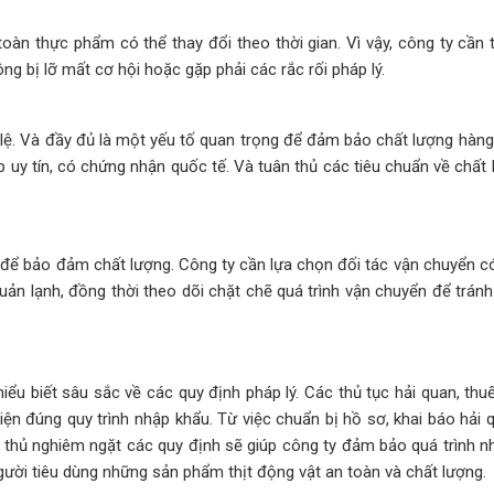
toàn thực phẩm có thể thay đổi theo thời gian. Vì vậy, công ty cần
g bị lỡ mất cơ hội hoặc gặp phải các rắc rối pháp lý.
lệ. Và đầy đủ là một yếu tố quan trọng để đảm bảo chất lượng hàng
 uy tín, có chứng nhận quốc tế. Và tuân thủ các tiêu chuẩn về chất 
t để bảo đảm chất lượng. Công ty cần lựa chọn đối tác vận chuyển c
ản lạnh, đồng thời theo dõi chặt chẽ quá trình vận chuyển để tránh
iểu biết sâu sắc về các quy định pháp lý. Các thủ tục hải quan, thu
ện đúng quy trình nhập khẩu. Từ việc chuẩn bị hồ sơ, khai báo hải q
n thủ nghiêm ngặt các quy định sẽ giúp công ty đảm bảo quá trình n
gười tiêu dùng những sản phẩm thịt động vật an toàn và chất lượng.