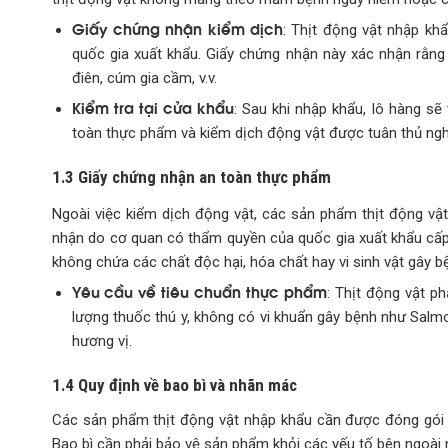
Giấy chứng nhận kiểm dịch
: Thịt động vật nhập kh
quốc gia xuất khẩu. Giấy chứng nhận này xác nhận rằn
điên, cúm gia cầm, v.v.
Kiểm tra tại cửa khẩu
: Sau khi nhập khẩu, lô hàng sẽ
toàn thực phẩm và kiểm dịch động vật được tuân thủ ngh
1.3 Giấy chứng nhận an toàn thực phẩm
Ngoài việc kiểm dịch động vật, các sản phẩm thịt động v
nhận do cơ quan có thẩm quyền của quốc gia xuất khẩu cấ
không chứa các chất độc hại, hóa chất hay vi sinh vật gây b
Yêu cầu về tiêu chuẩn thực phẩm
: Thịt động vật p
lượng thuốc thú y, không có vi khuẩn gây bệnh như Salmone
hương vị.
1.4 Quy định về bao bì và nhãn mác
Các sản phẩm thịt động vật nhập khẩu cần được đóng gói 
Bao bì cần phải bảo vệ sản phẩm khỏi các yếu tố bên ngoài nh