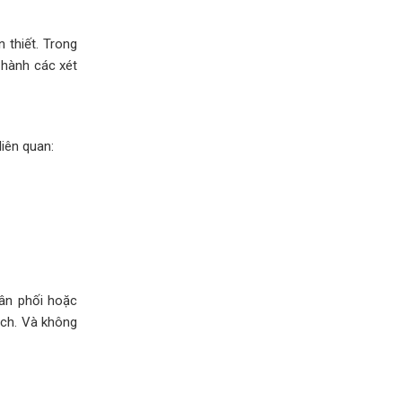
 thiết. Trong
 hành các xét
liên quan:
hân phối hoặc
ách. Và không