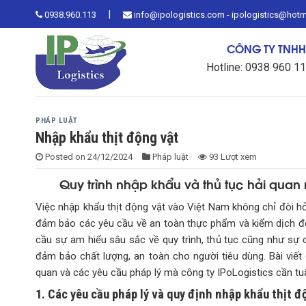
Skip
|
0938.960.113
info@ipologistics.com - ipologistics@hot
to
content
CÔNG TY TNHH 
Hotline: 0938 960 1
PHÁP LUẬT
Nhập khẩu thịt động vật
Posted on
24/12/2024
Pháp luật
93 Lượt xem
Quy trình nhập khẩu và thủ tục hải quan 
Việc nhập khẩu thịt động vật vào Việt Nam không chỉ đòi hỏ
đảm bảo các yêu cầu về an toàn thực phẩm và kiểm dịch độn
cầu sự am hiểu sâu sắc về quy trình, thủ tục cũng như s
đảm bảo chất lượng, an toàn cho người tiêu dùng. Bài viết 
quan và các yêu cầu pháp lý mà công ty IPoLogistics cần tuâ
1. Các yêu cầu pháp lý và quy định nhập khẩu thịt đ