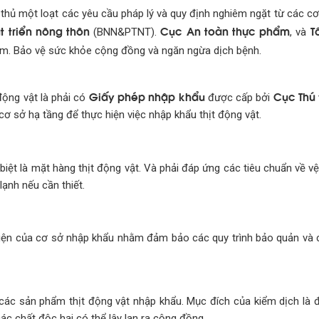
 thủ một loạt các yêu cầu pháp lý và quy định nghiêm ngặt từ các cơ
 triển nông thôn
Cục An toàn thực phẩm
T
(BNN&PTNT).
, và
m. Bảo vệ sức khỏe cộng đồng và ngăn ngừa dịch bệnh.
Giấy phép nhập khẩu
Cục Thú
động vật là phải có
được cấp bởi
 cơ sở hạ tầng để thực hiện việc nhập khẩu thịt động vật.
iệt là mặt hàng thịt động vật. Và phải đáp ứng các tiêu chuẩn về vệ
ạnh nếu cần thiết.
 kiện của cơ sở nhập khẩu nhằm đảm bảo các quy trình bảo quản và 
 các sản phẩm thịt động vật nhập khẩu. Mục đích của kiểm dịch là
 chất độc hại có thể lây lan ra cộng đồng.