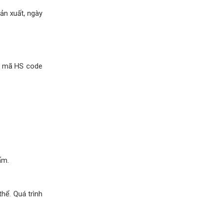
sản xuất, ngày
t, mã HS code
ẩm.
hể. Quá trình