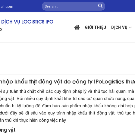
mail.com
DỊCH VỤ LOGISTICS IPO
GIỚI THIỆU
DỊCH VỤ
13
nhập khẩu thịt động vật do công ty IPoLogistics thự
i sự tuân thủ chặt chẽ các quy định pháp lý và thủ tục hải quan, mà
g vật. Với nhiều quy định khắt khe từ các cơ quan chức năng, quá 
ự chuẩn bị kỹ lưỡng để đảm bảo sản phẩm nhập khẩu không chỉ hợ
dưới đây sẽ đi sâu vào quy trình nhập khẩu thịt động vật, thủ tục h
n thủ khi thực hiện công việc này.
ộng vật