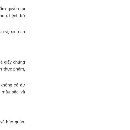
ẩm quyền tại
heo, bệnh bò
ẩn vệ sinh an
là giấy chứng
àn thực phẩm,
m không có dư
i, màu sắc, và
 và bảo quản.