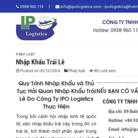
Skip
|
0938.960.113
info@ipologistics.com - ipologistics@hot
to
content
CÔNG TY TNHH 
Hotline: 0938 960 1
PHÁP LUẬT
Nhập Khẩu Trái Lê
Posted on
05/12/2024
Pháp luật
83 Lượt xem
Quy Trình Nhập Khẩu và Thủ
———————————
Tục Hải Quan Nhập Khẩu Trái
NẾU BẠN CÓ V
Lê Do Công Ty IPO Logistics
CÔNG TY TNHH 
Thực Hiện
Địa chỉ: 09 Đư
Trong bối cảnh hội nhập kinh tế quốc
Hotline: +84 9
tế, việc nhập khẩu trái cây, trong đó có
Email: info@ip
trái lê, trở thành một phần quan trọng