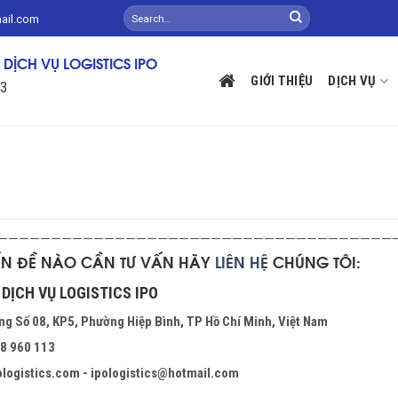
mail.com
DỊCH VỤ LOGISTICS IPO
GIỚI THIỆU
DỊCH VỤ
13
—————————————————————————————————————
ẤN ĐỀ NÀO CẦN TƯ VẤN HÃY
LIÊN
HỆ
CHÚNG TÔI:
DỊCH VỤ LOGISTICS IPO
ờng Số 08, KP5, Phường Hiệp Bình, TP Hồ Chí Minh, Việt Nam
38 960 113
ologistics.com - ipologistics@hotmail.com