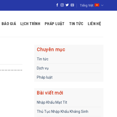
Tiếng Việt
BÁO GIÁ
LỊCH TRÌNH
PHÁP LUẬT
TIN TỨC
LIÊN HỆ
Chuyên mục
Tin tức
Dịch vụ
———————–
Pháp luật
Bài viết mới
Nhập Khẩu Mạt Tít
Thủ Tục Nhập Khẩu Kháng Sinh