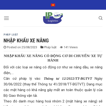
Skip
to
content
PHÁP LUẬT
NHẬP KHẨU XE NÂNG
Posted on
25/08/2023
Pháp luật
141 Views
NHẬP KHẨU XE NÂNG CÓ ĐỘNG CƠ DI CHUYỂN/ XE TỰ
HÀNH
Đối với các loại xe nâng có động cơ như xe nâng dầu, xe nâng
điện,….
Căn cứ pháp lý vào:
Ngày
Thông tư 12/2022/TT-BGTVT
30/06/2022 (thay thế Thông tư 41/2018/TT-BGTVT): Dang mục
các mặt hàng có khả năng gây mất an toàn thuộc quản lý của
Bộ Giao thông vận tải.
Theo đó danh mục hàng hoá nhóm 2 (mặt hàng xe nâng) sẽ