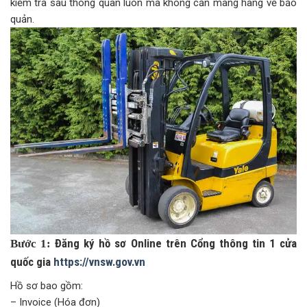
kiểm tra sau thông quan luôn mà không cần mang hàng về bảo
quản.
Đăng ký hồ sơ Online trên Cổng thông tin 1 cửa
Bước 1:
quốc gia
https://vnsw.gov.vn
Hồ sơ bao gồm:
– Invoice (Hóa đơn)