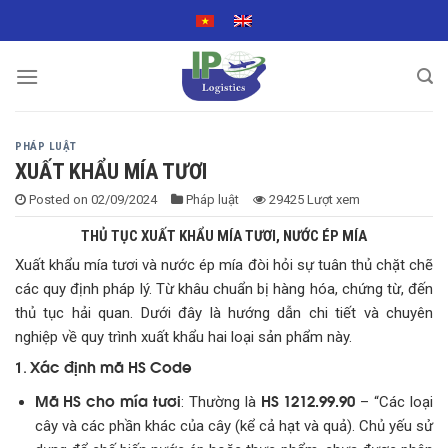
Skip
to
content
PHÁP LUẬT
XUẤT KHẨU MÍA TƯƠI
Posted on
02/09/2024
Pháp luật
29425 Lượt xem
THỦ TỤC XUẤT KHẨU MÍA TƯƠI, NƯỚC ÉP MÍA
Xuất khẩu mía tươi và nước ép mía đòi hỏi sự tuân thủ chặt chẽ
các quy định pháp lý. Từ khâu chuẩn bị hàng hóa, chứng từ, đến
thủ tục hải quan. Dưới đây là hướng dẫn chi tiết và chuyên
nghiệp về quy trình xuất khẩu hai loại sản phẩm này.
Xác định mã HS Code
1.
Mã HS cho mía tươi
HS 1212.99.90
: Thường là
– “Các loại
cây và các phần khác của cây (kể cả hạt và quả). Chủ yếu sử