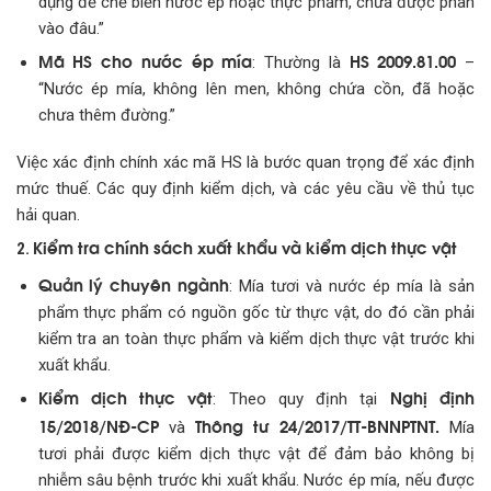
dụng để chế biến nước ép hoặc thực phẩm, chưa được phân
vào đâu.”
Mã HS cho nước ép mía
HS 2009.81.00
: Thường là
–
“Nước ép mía, không lên men, không chứa cồn, đã hoặc
chưa thêm đường.”
Việc xác định chính xác mã HS là bước quan trọng để xác định
mức thuế. Các quy định kiểm dịch, và các yêu cầu về thủ tục
hải quan.
Kiểm tra chính sách xuất khẩu và kiểm dịch thực vật
2.
Quản lý chuyên ngành
: Mía tươi và nước ép mía là sản
phẩm thực phẩm có nguồn gốc từ thực vật, do đó cần phải
kiểm tra an toàn thực phẩm và kiểm dịch thực vật trước khi
xuất khẩu.
Kiểm dịch thực vật
Nghị định
: Theo quy định tại
15/2018/NĐ-CP
Thông tư 24/2017/TT-BNNPTNT.
và
Mía
tươi phải được kiểm dịch thực vật để đảm bảo không bị
nhiễm sâu bệnh trước khi xuất khẩu. Nước ép mía, nếu được