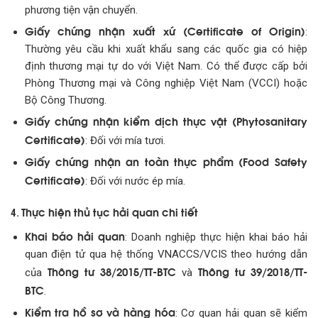
phương tiện vận chuyển.
Giấy chứng nhận xuất xứ (Certificate of Origin)
:
Thường yêu cầu khi xuất khẩu sang các quốc gia có hiệp
định thương mại tự do với Việt Nam. Có thể được cấp bởi
Phòng Thương mại và Công nghiệp Việt Nam (VCCI) hoặc
Bộ Công Thương.
Giấy chứng nhận kiểm dịch thực vật (Phytosanitary
Certificate)
: Đối với mía tươi.
Giấy chứng nhận an toàn thực phẩm (Food Safety
Certificate)
: Đối với nước ép mía.
Thực hiện thủ tục hải quan chi tiết
4.
Khai báo hải quan
: Doanh nghiệp thực hiện khai báo hải
quan điện tử qua hệ thống VNACCS/VCIS theo hướng dẫn
Thông tư 38/2015/TT-BTC
Thông tư 39/2018/TT-
của
và
BTC
.
Kiểm tra hồ sơ và hàng hóa
: Cơ quan hải quan sẽ kiểm