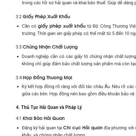
trong các hồ sơ hải quan và khai báo thuế. Giúp dễ dàng p
Giấy Phép Xuất Khẩu
3.2
giấy phép xuất khẩu
Cần có
từ Bộ Công Thương Việt
trường. Thời gian xin giấy phép có thể mất từ 5 đến 10 ng
Chứng Nhận Chất Lượng
3.3
Doanh nghiệp cần có các giấy tờ chứng nhận chất lượn
không chỉ giúp đảm bảo chất lượng sản phẩm mà còn tạo
Hợp Đồng Thương Mại
3.4
Ký kết hợp đồng rõ ràng với đối tác châu Âu. Nêu rõ các 
giữa các bên. Hợp đồng nên bao gồm điều khoản bảo vệ q
4. Thủ Tục Hải Quan và Pháp Lý
Khai Báo Hải Quan
4.1
Chi cục Hải quan
Đăng ký hải quan tại
địa phương với 
khẩu, và chứng nhận chất lượng.