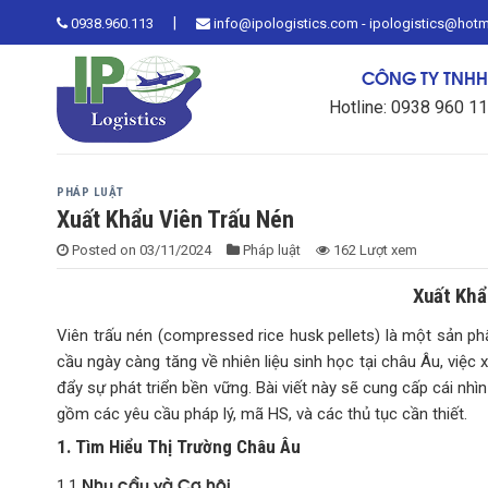
Skip
|
0938.960.113
info@ipologistics.com - ipologistics@hot
to
content
CÔNG TY TNHH 
Hotline: 0938 960 1
PHÁP LUẬT
Xuất Khẩu Viên Trấu Nén
Posted on
03/11/2024
Pháp luật
162 Lượt xem
Xuất Khẩ
Viên trấu nén (compressed rice husk pellets) là một sản ph
cầu ngày càng tăng về nhiên liệu sinh học tại châu Âu, việ
đẩy sự phát triển bền vững. Bài viết này sẽ cung cấp cái nhìn 
gồm các yêu cầu pháp lý, mã HS, và các thủ tục cần thiết.
1. Tìm Hiểu Thị Trường Châu Âu
Nhu cầu và Cơ hội
1.1