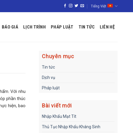
Tiếng Việt
BÁO GIÁ
LỊCH TRÌNH
PHÁP LUẬT
TIN TỨC
LIÊN HỆ
Chuyên mục
Tin tức
Dịch vụ
Pháp luật
phẩm. Với nhu
góp phần thúc
Bài viết mới
thực hiện, bao
Nhập Khẩu Mạt Tít
Thủ Tục Nhập Khẩu Kháng Sinh