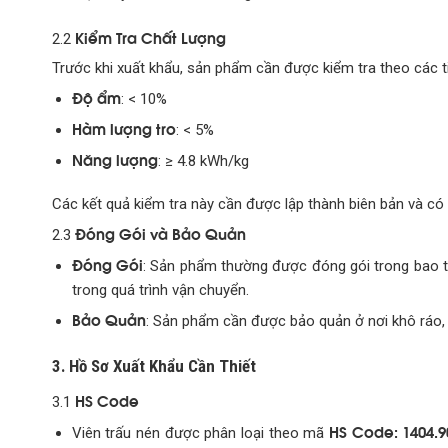
Kiểm Tra Chất Lượng
2.2
Trước khi xuất khẩu, sản phẩm cần được kiểm tra theo các ti
Độ ẩm
: < 10%
Hàm lượng tro
: < 5%
Năng lượng
: ≥ 4.8 kWh/kg
Các kết quả kiểm tra này cần được lập thành biên bản và c
Đóng Gói và Bảo Quản
2.3
Đóng Gói
: Sản phẩm thường được đóng gói trong bao tả
trong quá trình vận chuyển.
Bảo Quản
: Sản phẩm cần được bảo quản ở nơi khô ráo, 
3. Hồ Sơ Xuất Khẩu Cần Thiết
HS Code
3.1
HS Code: 1404.9
Viên trấu nén được phân loại theo mã