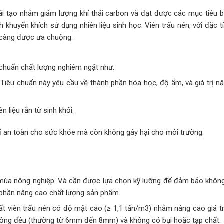
ái tạo nhằm giảm lượng khí thải carbon và đạt được các mục tiêu 
khuyến khích sử dụng nhiên liệu sinh học. Viên trấu nén, với đặc tí
y càng được ưa chuộng.
 chuẩn chất lượng nghiêm ngặt như:
n. Tiêu chuẩn này yêu cầu về thành phần hóa học, độ ẩm, và giá trị 
n liệu rắn từ sinh khối.
 an toàn cho sức khỏe mà còn không gây hại cho môi trường.
 mùa nông nghiệp. Và cần được lựa chọn kỹ lưỡng để đảm bảo không
 phần nâng cao chất lượng sản phẩm.
ất viên trấu nén có độ mật cao (≥ 1,1 tấn/m3) nhằm nâng cao giá tr
 đồng đều (thường từ 6mm đến 8mm) và không có bụi hoặc tạp chất.