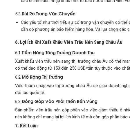
các chính sách nhập khẩu mới từ các nước thành viên E
Rủi Ro Trong Vận Chuyển
5.3
Các yếu tố như thời tiết, sự cố trong vận chuyển có th
cần có phương án bảo hiểm hàng hóa. Và lựa chọn các cô
6. Lợi Ích Khi Xuất Khẩu Viên Trấu Nén Sang Châu Âu
Tiềm Năng Tăng Trưởng Doanh Thu
6.1
Xuất khẩu viên trấu nén sang thị trường châu Âu có thể mang
có thể dao động từ 150 đến 250 USD/tấn tùy thuộc vào chất 
Mở Rộng Thị Trường
6.2
Việc thâm nhập vào thị trường châu Âu sẽ giúp doanh nghi
đối tác quốc tế.
Đóng Góp Vào Phát Triển Bền Vững
6.3
Sản phẩm viên trấu nén góp phần vào việc giảm thiểu ô nhi
nén không chỉ mang lại lợi ích kinh tế mà còn góp phần bảo 
7. Kết Luận