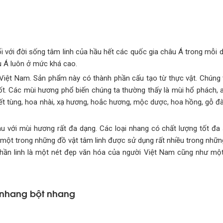
với đời sống tâm linh của hầu hết các quốc gia châu Á trong mỗi dịp
âu Á luôn ở mức khá cao.
 Việt Nam. Sản phẩm này có thành phần cấu tạo từ thực vật. Chún
ốt. Các mùi hương phổ biến chúng ta thường thấy là mùi hổ phách, 
yết tùng, hoa nhài, xạ hương, hoắc hương, mộc dược, hoa hồng, gỗ đ
u với mùi hương rất đa dạng. Các loại nhang có chất lượng tốt đ
à một trong những đồ vật tâm linh được sử dụng rất nhiều trong nhữ
hờ thần linh là một nét đẹp văn hóa của người Việt Nam cũng như mộ
g nhang bột nhang