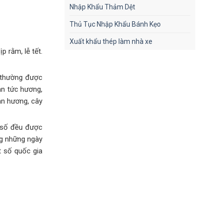
Nhập Khẩu Thảm Dệt
Thủ Tục Nhập Khẩu Bánh Kẹo
Xuất khẩu thép làm nhà xe
 rằm, lễ tết.
g thường được
an tức hương,
àn hương, cây
a số đều được
ng những ngày
t số quốc gia