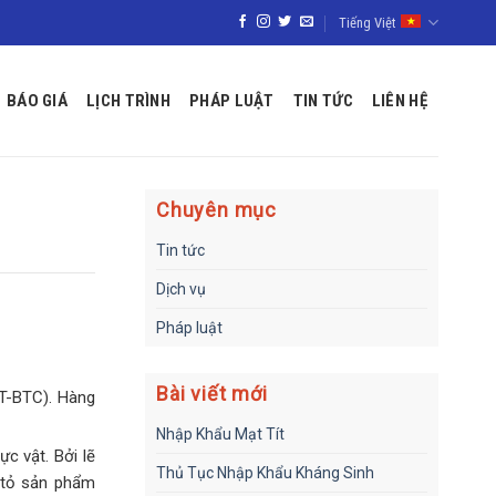
Tiếng Việt
BÁO GIÁ
LỊCH TRÌNH
PHÁP LUẬT
TIN TỨC
LIÊN HỆ
Chuyên mục
Tin tức
Dịch vụ
Pháp luật
Bài viết mới
TT-BTC). Hàng
Nhập Khẩu Mạt Tít
c vật. Bởi lẽ
Thủ Tục Nhập Khẩu Kháng Sinh
 tỏ sản phẩm