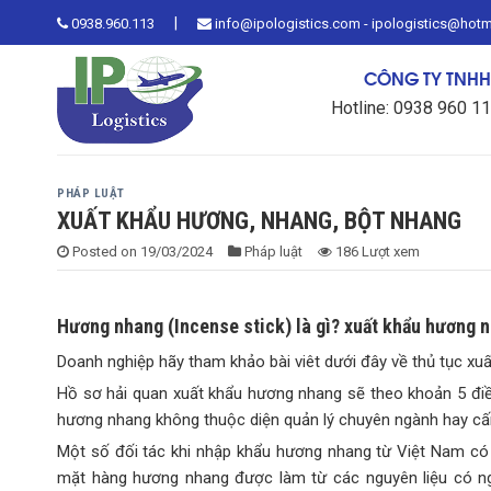
Skip
|
0938.960.113
info@ipologistics.com - ipologistics@hot
to
content
CÔNG TY TNHH 
Hotline: 0938 960 1
PHÁP LUẬT
XUẤT KHẨU HƯƠNG, NHANG, BỘT NHANG
Posted on
19/03/2024
Pháp luật
186 Lượt xem
Hương nhang (Incense stick) là gì? xuất khẩu hương n
Doanh nghiệp hãy tham khảo bài viêt dưới đây về thủ tục x
Hồ sơ hải quan xuất khẩu hương nhang sẽ theo khoản 5 đi
hương nhang không thuộc diện quản lý chuyên ngành hay cấ
Một số đối tác khi nhập khẩu hương nhang từ Việt Nam có t
mặt hàng hương nhang được làm từ các nguyên liệu có ng