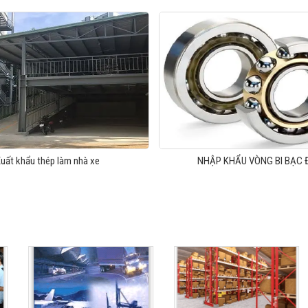
uất khẩu thép làm nhà xe
NHẬP KHẨU VÒNG BI BẠC