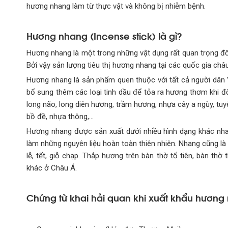
hương nhang làm từ thực vật và không bị nhiễm bệnh.
Hương nhang (Incense stick) là gì?
Hương nhang là một trong những vật dụng rất quan trọng đối 
Bởi vậy sản lượng tiêu thị hương nhang tại các quốc gia ch
Hương nhang là sản phẩm quen thuộc với tất cả người dân
bổ sung thêm các loại tinh dầu để tỏa ra hương thơm khi đ
long não, long diên hương, trầm hương, nhựa cây a ngùy, tu
bồ đề, nhựa thông,…
Hương nhang được sản xuất dưới nhiều hình dạng khác nha
làm những nguyên liệu hoàn toàn thiên nhiên. Nhang cũng l
lễ, tết, giỗ chạp. Thắp hương trên bàn thờ tổ tiên, bàn t
khác ở Châu Á.
Chứng từ khai hải quan khi xuất khẩu hươn