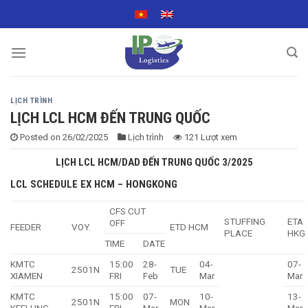
Skip
to
content
LỊCH TRÌNH
LỊCH LCL HCM ĐẾN TRUNG QUỐC
Posted on
26/02/2025
Lịch trình
121 Lượt xem
LỊCH LCL HCM/DAD ĐẾN TRUNG QUỐC 3/2025
LCL SCHEDULE EX HCM – HONGKONG
CFS CUT
STUFFING
ETA
OFF
FEEDER
VOY.
ETD HCM
PLACE
HKG
TIME
DATE
KMTC
15:00
28-
04-
07-
2501N
TUE
XIAMEN
FRI
Feb
Mar
Mar
KMTC
15:00
07-
10-
13-
2501N
MON