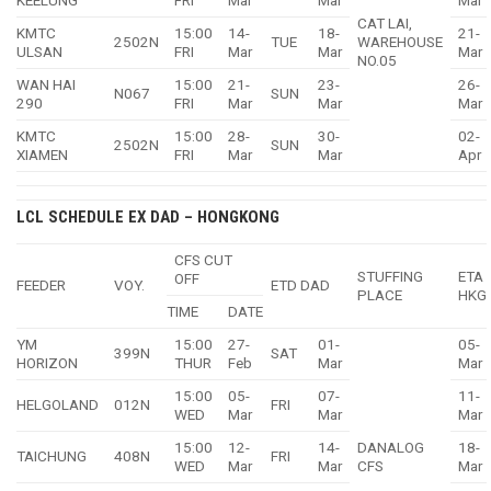
KEELUNG
FRI
Mar
Mar
Mar
CAT LAI,
KMTC
15:00
14-
18-
21-
2502N
TUE
WAREHOUSE
ULSAN
FRI
Mar
Mar
Mar
NO.05
WAN HAI
15:00
21-
23-
26-
N067
SUN
290
FRI
Mar
Mar
Mar
KMTC
15:00
28-
30-
02-
2502N
SUN
XIAMEN
FRI
Mar
Mar
Apr
LCL SCHEDULE EX DAD – HONGKONG
CFS CUT
STUFFING
ETA
OFF
FEEDER
VOY.
ETD DAD
PLACE
HKG
TIME
DATE
YM
15:00
27-
01-
05-
399N
SAT
HORIZON
THUR
Feb
Mar
Mar
15:00
05-
07-
11-
HELGOLAND
012N
FRI
WED
Mar
Mar
Mar
15:00
12-
14-
DANALOG
18-
TAICHUNG
408N
FRI
WED
Mar
Mar
CFS
Mar