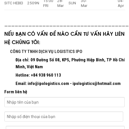
15:00
28-
30-
04-
SITC HEBEI
2509N
SUN
FRI
Mar
Mar
Apr
————————————————————————————————————
NẾU BẠN CÓ VẤN ĐỀ NÀO CẦN TƯ VẤN HÃY
LIÊN
HỆ
CHÚNG TÔI:
CÔNG TY TNHH DỊCH VỤ LOGISTICS IPO
Địa chỉ: 09 Đường Số 08, KP5, Phường Hiệp Bình, TP Hồ Chí
Minh, Việt Nam
Hotline: +84 938 960 113
Email: info@ipologistics.com - ipologistics@hotmail.com
Form liên hệ