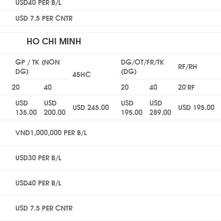
USD40 PER B/L
USD 7.5 PER CNTR
HO CHI MINH
GP / TK (NON
DG/OT/FR/TK
RF/RH
DG)
(DG)
45HC
20
40
20
40
20’RF
USD
USD
USD
USD
USD 245.00
USD 195.00
135.00
200.00
195.00
289.00
VND1,000,000 PER B/L
USD30 PER B/L
USD40 PER B/L
USD 7.5 PER CNTR