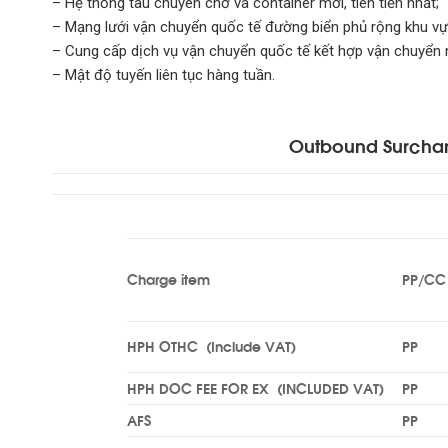
– Hệ thống tàu chuyên chở và container mới, tiên tiến nhất;
– Mạng lưới vận chuyển quốc tế đường biển phủ rộng khu v
– Cung cấp dịch vụ vận chuyển quốc tế kết hợp vận chuyển nội
– Mật độ tuyến liên tục hàng tuần.
Outbound Surchar
Charge item
PP/CC
HPH OTHC (Include VAT)
PP
HPH DOC FEE FOR EX (INCLUDED VAT)
PP
AFS
PP