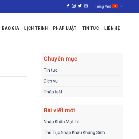
Tiếng Việt
BÁO GIÁ
LỊCH TRÌNH
PHÁP LUẬT
TIN TỨC
LIÊN HỆ
Chuyên mục
Tin tức
Dịch vụ
Pháp luật
Bài viết mới
Nhập Khẩu Mạt Tít
Thủ Tục Nhập Khẩu Kháng Sinh