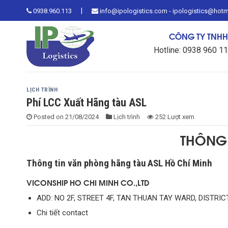
Skip
|
0938.960.113
info@ipologistics.com - ipologistics@hot
to
content
CÔNG TY TNHH 
Hotline: 0938 960 1
LỊCH TRÌNH
Phí LCC Xuất Hãng tàu ASL
Posted on
21/08/2024
Lịch trình
252 Lượt xem
THÔNG 
Thông tin văn phòng hãng tàu ASL Hồ Chí Minh
VICONSHIP HO CHI MINH CO.,LTD
ADD: NO 2F, STREET 4F, TAN THUAN TAY WARD, DISTRICT
Chi tiết contact