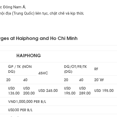
ực Đông Nam Á;
 địa (Trung Quốc) liên tục, chặt chẽ và kịp thời;
ges at Haiphong and Ho Chi Minh
HAIPHONG
GP / TK (NON
DG/OT/FR/TK
RF
DG)
(DG)
45HC
20
40
20
40
20`RF
USD
USD
USD
USD
USD 245.00
USD 195.00
135.00
200.00
195.00
289.00
VND1,000,000 PER B/L
USD30 PER B/L