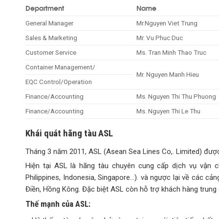
Department
Name
General Manager
Mr.Nguyen Viet Trung
Sales & Marketing
Mr. Vu Phuc Duc
Customer Service
Ms. Tran Minh Thao Truc
Container Management/
Mr. Nguyen Manh Hieu
EQC Control/Operation
Finance/Accounting
Ms. Nguyen Thi Thu Phuong
Finance/Accounting
Ms. Nguyen Thi Le Thu
Khái quát hãng tàu ASL
Tháng 3 năm 2011, ASL (Asean Sea Lines Co,. Limited) được 
Hiện tại ASL là hãng tàu chuyên cung cấp dịch vụ vận 
Philippines, Indonesia, Singapore…). và ngược lại về các c
Điền, Hồng Kông. Đặc biệt ASL còn hỗ trợ khách hàng trung 
Thế mạnh của ASL: