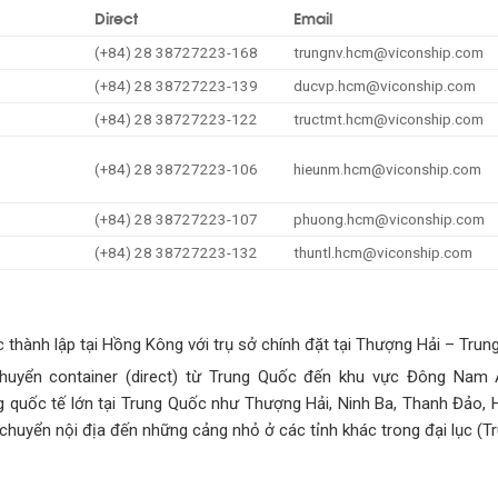
Direct
Email
(+84) 28 38727223-168
trungnv.hcm@viconship.com
(+84) 28 38727223-139
ducvp.hcm@viconship.com
(+84) 28 38727223-122
tructmt.hcm@viconship.com
(+84) 28 38727223-106
hieunm.hcm@viconship.com
(+84) 28 38727223-107
phuong.hcm@viconship.com
(+84) 28 38727223-132
thuntl.hcm@viconship.com
thành lập tại Hồng Kông với trụ sở chính đặt tại Thượng Hải – Trun
chuyển container (direct) từ Trung Quốc đến khu vực Đông Nam 
ảng quốc tế lớn tại Trung Quốc như Thượng Hải, Ninh Ba, Thanh Đảo,
chuyển nội địa đến những cảng nhỏ ở các tỉnh khác trong đại lục (T